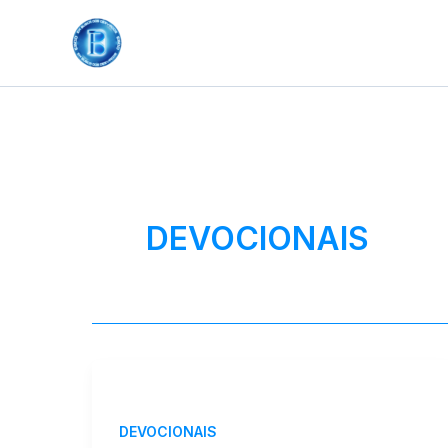
Ir
para
o
conteúdo
DEVOCIONAIS
DEVOCIONAIS