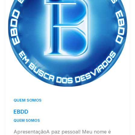
QUEM SOMOS
EBDD
QUEM SOMOS
ApresentaçãoA paz pessoal! Meu nome é