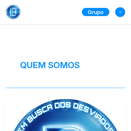
Ir
para
Grupo
o
conteúdo
QUEM SOMOS